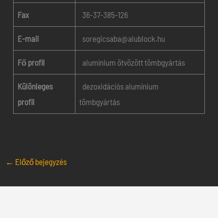
Fax
36-37-385-126
E-mail
soregicsaba@alublock.hu
Fő profil
alumínium ötvözött tömbgyártás
Különleges
dezoxidációs alumínium
profil
tömbgyártás
←
Előző bejegyzés