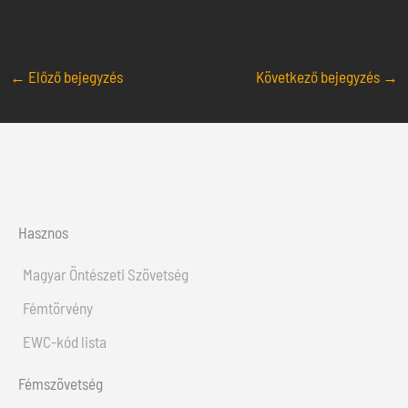
←
Előző bejegyzés
Következő bejegyzés
→
Hasznos
Magyar Öntészeti Szövetség
Fémtörvény
EWC-kód lista
Fémszövetség