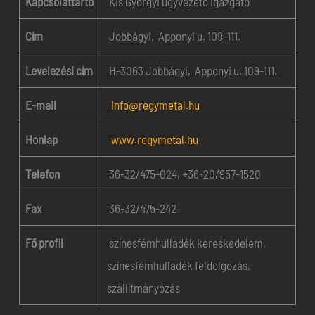
Kapcsolattartó
Kis Györgyi ügyvezető igazgató
Cím
Jobbágyi, Apponyi u. 109-111.
Levelezési cím
H-3063 Jobbágyi, Apponyi u. 109-111.
E-mail
info@regymetal.hu
Honlap
www.regymetal.hu
Telefon
36-32/475-024, +36-20/957-1520
Fax
36-32/475-242
Fő profil
színesfémhulladék kereskedelem,
színesfémhulladék feldolgozás,
szállítmányozás