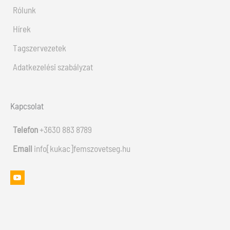
Rólunk
Hírek
Tagszervezetek
Adatkezelési szabályzat
Kapcsolat
Telefon
+3630 883 8789
Email
info[kukac]femszovetseg.hu
Y
o
u
t
u
b
e