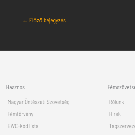
←
Előző bejegyzés
Hasznos
Fémszövets
Magyar Öntészeti Szövetség
Rólunk
Fémtörvény
Hírek
EWC-kód lista
Tagszervez