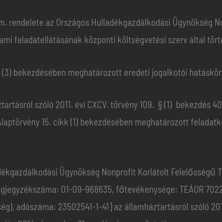
rm. rendelete az Országos Hulladékgazdálkodási Ügynökség No
mi feladatellátásának központi költségvetési szerv által tört
k (3) bekezdésében meghatározott eredeti jogalkotói hatáskö
tartásról szóló 2011. évi CXCV. törvény 109. § (1) bekezdés 40
Alaptörvény 15. cikk (1) bekezdésében meghatározott feladat
dékgazdálkodási Ügynökség Nonprofit Korlátolt Felelősségű T
 cégjegyzékszáma: 01-09-968635, főtevékenysége: TEÁOR 7022- 
g), adószáma: 23502541-1-41] az államháztartásról szóló 2011