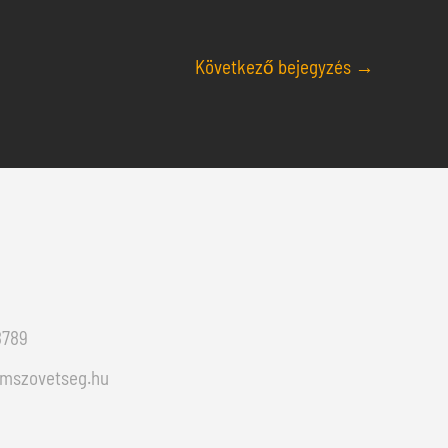
Következő bejegyzés
→
8789
emszovetseg.hu