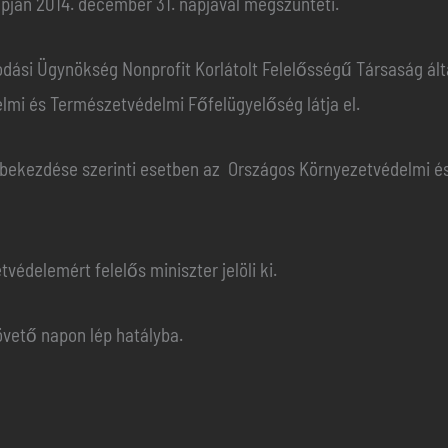
lapján 2014. december 31. napjával megszünteti.
dási Ügynökség Nonprofit Korlátolt Felelősségű Társaság által
lmi és Természetvédelmi Főfelügyelőség látja el.
2) bekezdése szerinti esetben az Országos Környezetvédelmi 
tvédelemért felelős miniszter jelöli ki.
követő napon lép hatályba.