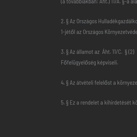
(a továbbiakban: Áht.) 11/A. §-a a
2. § Az Országos Hulladékgazdálko
1-jétől az Országos Környezetvéde
3. § Az államot az Áht. 11/C. § (
Főfelügyelőség képviseli.
4. § Az átvételi felelőst a környeze
5. § Ez a rendelet a kihirdetését 