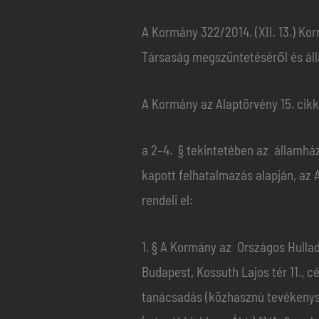
A Kormány 322/2014. (XII. 13.) Ko
Társaság megszüntetéséről és álla
A Kormány az Alaptörvény 15. cik
a 2–4. § tekintetében az államház
kapott felhatalmazás alapján, az 
rendeli el:
1. § A Kormány az Országos Hulla
Budapest, Kossuth Lajos tér 11.,
tanácsadás (közhasznú tevékenysé