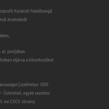
nprofit Korlátolt Felelősségű
énő átvételéről
rében,
. a) pontjában
körében eljárva a következőket
ársaságot [székhelye: 1055
Üzletviteli, egyéb vezetési
. évi CXCV. törvény