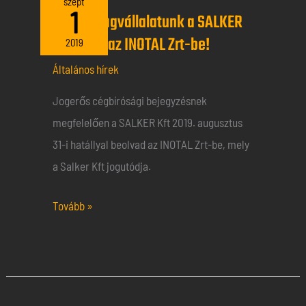
szept
1
Alapító tagvállalatunk a SALKER
tagvállalatunk
beolvadt az INOTAL Zrt-be!
a
2019
SALKER
Általános hírek
beolvadt
Jogerős cégbírósági bejegyzésnek
az
megfelelően a SALKER Kft 2019. augusztus
INOTAL
31-i hatállyal beolvad az INOTAL Zrt-be, mely
Zrt-
a Salker Kft jogutódja.
be!
Tovább »