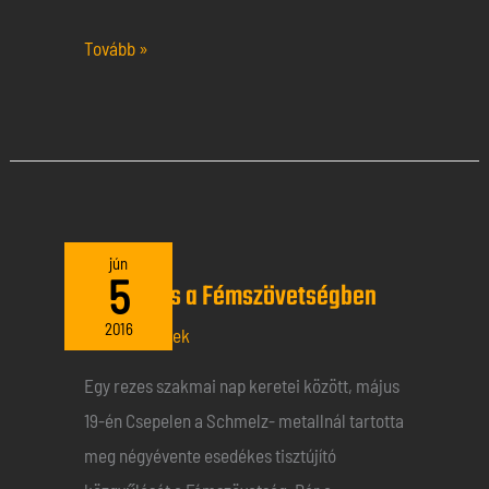
Tovább »
Tisztújítás
jún
5
Tisztújítás a Fémszövetségben
a
Fémszövetségben
2016
Általános hírek
Egy rezes szakmai nap keretei között, május
19-én Csepelen a Schmelz- metallnál tartotta
meg négyévente esedékes tisztújító