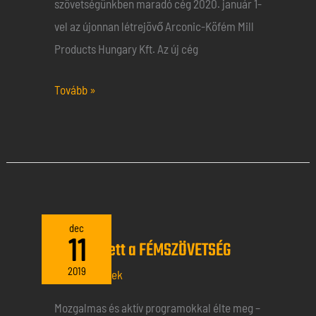
szövetségünkben maradó cég 2020. január 1-
vel az újonnan létrejövő Arconic-Köfém Mill
Products Hungary Kft. Az új cég
Tovább »
25
dec
11
25 éves lett a FÉMSZÖVETSÉG
éves
lett
2019
Általános hírek
a
Mozgalmas és aktív programokkal élte meg –
FÉMSZÖVETSÉG