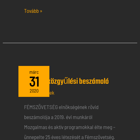
Tovább »
2019
márc
31
2019 évi közgyűlési beszámoló
évi
közgyűlési
2020
Általános hírek
beszámoló
FÉMSZÖVETSÉG elnökségének rövid
beszámolója a 2019. évi munkáról
Mozgalmas és aktív programokkal élte meg –
ünnepelte 25 éves létezését a Fémszövetség.