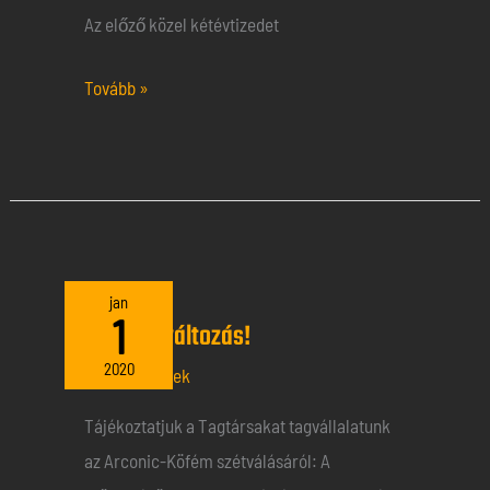
Az előző közel kétévtizedet
Tovább »
Tagsági
jan
1
Tagsági változás!
változás!
2020
Általános hírek
Tájékoztatjuk a Tagtársakat tagvállalatunk
az Arconic-Köfém szétválásáról: A