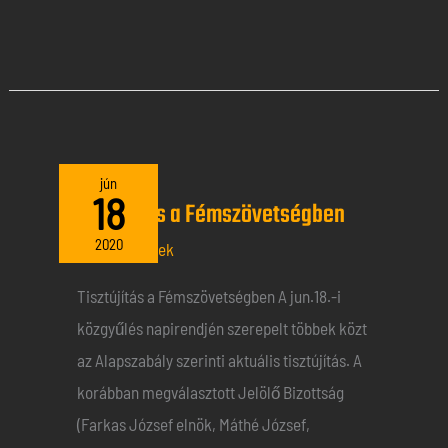
Tisztújítás
jún
18
Tisztújítás a Fémszövetségben
a
Fémszövetségben
2020
Általános hírek
Tisztújítás a Fémszövetségben A jun.18.-i
közgyűlés napirendjén szerepelt többek közt
az Alapszabály szerinti aktuális tisztújítás. A
korábban megválasztott Jelölő Bizottság
(Farkas József elnök, Máthé József,