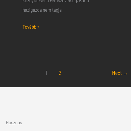
közgyűlését a Fémszövetség. Bár a
házigazda nem tagja
Tovább »
1
2
Next
→
Hasznos