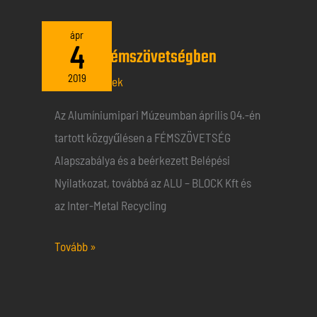
Új
ápr
4
Új tag a Fémszövetségben
tag
a
2019
Általános hírek
Fémszövetségben
Az Alumíniumipari Múzeumban április 04.-én
tartott közgyűlésen a FÉMSZÖVETSÉG
Alapszabálya és a beérkezett Belépési
Nyilatkozat, továbbá az ALU – BLOCK Kft és
az Inter-Metal Recycling
Tovább »