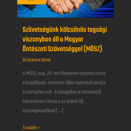
viszonyban
áll
a
Szövetségünk kölcsönös tagsági
Magyar
viszonyban áll a Magyar
Öntészeti
Öntészeti Szövetséggel (MÖSZ)
Szövetséggel
Általános hírek
(MÖSZ)
A MÖSZ aug. 29.-én Ráckevén tartotta soros
közgyűlését, melynek főbb napirendi pontja
a tisztújítás volt. A közgyűlés a következő
hároméves ciklusra az alábbi fő
tisztségviselőket […]
Tovább »