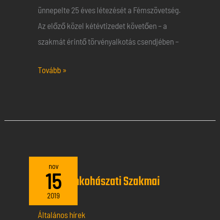
ünnepelte 25 éves létezését a Fémszövetség.
Az előző közel kétévtizedet követően – a
szakmát érintő törvényalkotás csendjében –
Tovább »
A
nov
15
A 20. Fémkohászati Szakmai
20.
Napról….
Fémkohászati
2019
Szakmai
Általános hírek