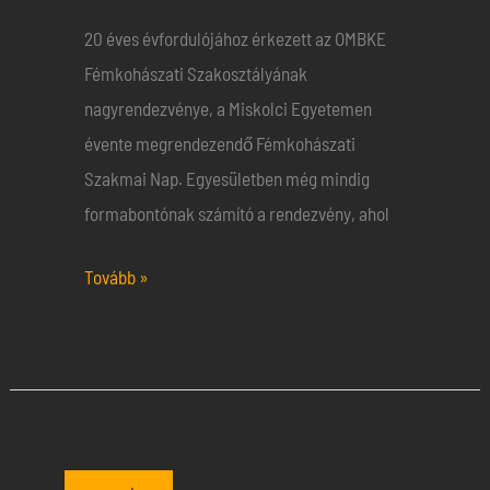
Napról….
20 éves évfordulójához érkezett az OMBKE
Fémkohászati Szakosztályának
nagyrendezvénye, a Miskolci Egyetemen
évente megrendezendő Fémkohászati
Szakmai Nap. Egyesületben még mindig
formabontónak számító a rendezvény, ahol
Tovább »
Alapító